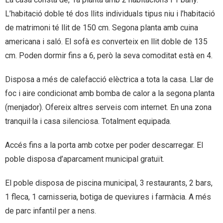
L’habitació doble té dos llits individuals tipus niu i l’habitació
de matrimoni té llit de 150 cm. Segona planta amb cuina
americana i saló. El sofà es converteix en llit doble de 135
cm. Poden dormir fins a 6, però la seva comoditat està en 4.
Disposa a més de calefacció elèctrica a tota la casa. Llar de
foc i aire condicionat amb bomba de calor a la segona planta
(menjador). Ofereix altres serveis com internet. En una zona
tranquil·la i casa silenciosa. Totalment equipada.
Accés fins a la porta amb cotxe per poder descarregar. El
poble disposa d’aparcament municipal gratuït.
El poble disposa de piscina municipal, 3 restaurants, 2 bars,
1 fleca, 1 carnisseria, botiga de queviures i farmàcia. A més
de parc infantil per a nens.