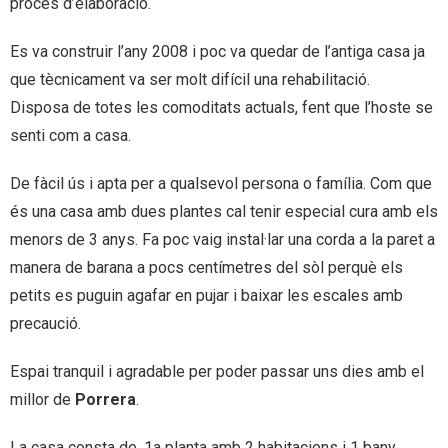
procés d’elaboració.
Es va construir l’any 2008 i poc va quedar de l’antiga casa ja
que tècnicament va ser molt difícil una rehabilitació.
Disposa de totes les comoditats actuals, fent que l’hoste se
senti com a casa.
De fàcil ús i apta per a qualsevol persona o família. Com que
és una casa amb dues plantes cal tenir especial cura amb els
menors de 3 anys. Fa poc vaig instal·lar una corda a la paret a
manera de barana a pocs centímetres del sòl perquè els
petits es puguin agafar en pujar i baixar les escales amb
precaució.
Espai tranquil i agradable per poder passar uns dies amb el
millor de
Porrera
.
La casa consta de, 1a planta amb 2 habitacions i 1 bany.