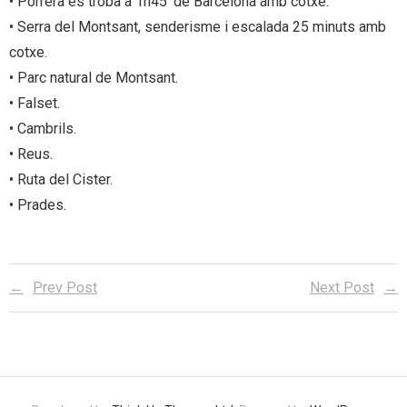
• Porrera es troba a 1h45 ‘de Barcelona amb cotxe.
• Serra del Montsant, senderisme i escalada 25 minuts amb
cotxe.
• Parc natural de Montsant.
• Falset.
• Cambrils.
• Reus.
• Ruta del Cister.
• Prades.
Prev Post
Next Post